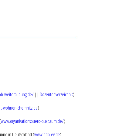
ipb-weiterbildung.de/
||
Dozentenverzeichnis
)
mt-wohnen-chemnitz.de
)
(
www.organisationsbuero-buxbaum.de/
)
uppe in Deutschland (
www.bdb-ev.de
)